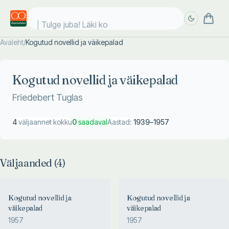
Tulge juba! Läki koo
Avaleht
/
Kogutud novellid ja väikepalad
Täpsem
Täpsem
otsing
otsing
Kogutud novellid ja väikepalad
Friedebert Tuglas
4
väljaannet kokku
0
saadaval
Aastad:
1939
–
1957
Väljaanded (
4
)
Kogutud novellid ja
Kogutud novellid ja
väikepalad
väikepalad
1957
1957