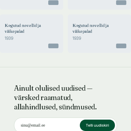
Otsas
Otsas
Kogutud novellid ja
Kogutud novellid ja
väikepalad
väikepalad
1939
1939
Otsas
Otsas
Ainult olulised uudised —
värsked raamatud,
allahindlused, sündmused.
Telli uudiskiri