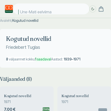
Une-Mati eelviimas
Avaleht
/
Kogutud novellid
Täpsem
Täpsem
otsing
otsing
Kogutud novellid
Friedebert Tuglas
8
väljaannet kokku
1
saadaval
Aastad:
1939
–
1971
Väljaanded (
8
)
Kogutud novellid
Kogutud novellid
1971
1971
7.00 €
Osta
Otsas