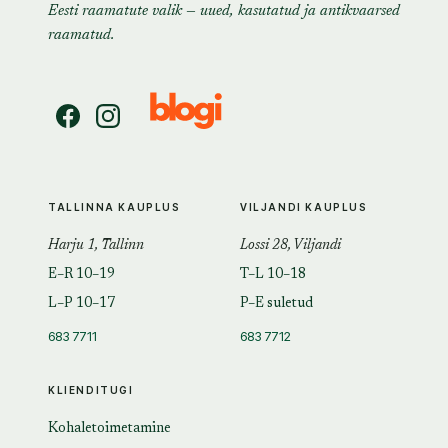
Eesti raamatute valik — uued, kasutatud ja antikvaarsed
raamatud.
TALLINNA KAUPLUS
VILJANDI KAUPLUS
Harju 1, Tallinn
Lossi 28, Viljandi
E–R 10–19
T–L 10–18
L–P 10–17
P–E suletud
683 7711
683 7712
KLIENDITUGI
Kohaletoimetamine