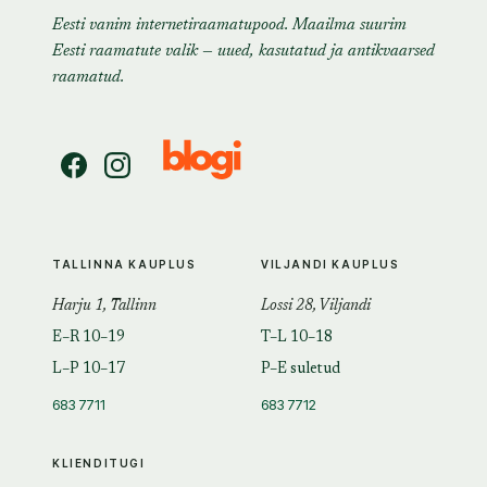
Eesti vanim internetiraamatupood. Maailma suurim
Eesti raamatute valik — uued, kasutatud ja antikvaarsed
raamatud.
TALLINNA KAUPLUS
VILJANDI KAUPLUS
Harju 1, Tallinn
Lossi 28, Viljandi
E–R 10–19
T–L 10–18
L–P 10–17
P–E suletud
683 7711
683 7712
KLIENDITUGI