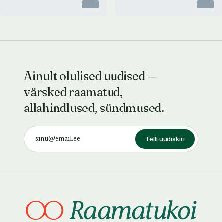
Otsas
Otsas
Ainult olulised uudised —
värsked raamatud,
allahindlused, sündmused.
Telli uudiskiri