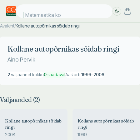
Matemaatika kos
Avaleht
/
Kollane autopõrnikas sõidab ringi
Täpsem
Täpsem
otsing
otsing
Kollane autopõrnikas sõidab ringi
Aino Pervik
2
väljaannet kokku
0
saadaval
Aastad:
1999
–
2008
Väljaanded (
2
)
Kollane autopõrnikas sõidab
Kollane autopõrnikas sõidab
ringi
ringi
2008
1999