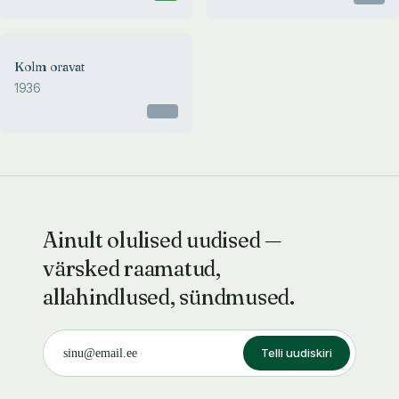
Kolm oravat
1936
Otsas
Ainult olulised uudised —
värsked raamatud,
allahindlused, sündmused.
Telli uudiskiri