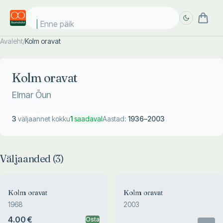
Enne päike
Avaleht
/
Kolm oravat
Täpsem
Täpsem
otsing
otsing
Kolm oravat
Elmar Õun
3
väljaannet kokku
1
saadaval
Aastad:
1936
–
2003
Väljaanded (
3
)
Kolm oravat
Kolm oravat
1968
2003
4.00 €
Osta
Otsas