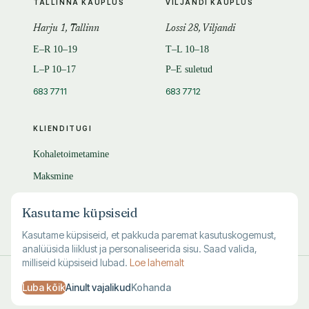
TALLINNA KAUPLUS
VILJANDI KAUPLUS
Harju 1, Tallinn
Lossi 28, Viljandi
E–R 10–19
T–L 10–18
L–P 10–17
P–E suletud
683 7711
683 7712
KLIENDITUGI
Kohaletoimetamine
Maksmine
Tagastamine
Kasutame küpsiseid
KKK
Kasutame küpsiseid, et pakkuda paremat kasutuskogemust,
analüüsida liiklust ja personaliseerida sisu. Saad valida,
milliseid küpsiseid lubad.
Loe lahemalt
© 1995–
2026
Kuutõrvaja OÜ · reg. 10463994
Luba kõik
Ainult vajalikud
Kohanda
·
·
·
Kasutustingimused
Privaatsus
Andmete kustutamine
Küpsised