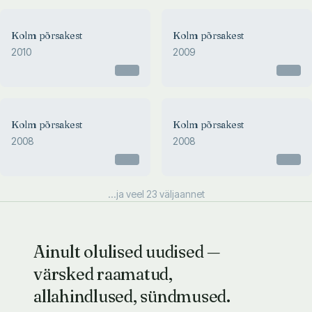
Kolm põrsakest
Kolm põrsakest
2010
2009
Otsas
Otsas
Kolm põrsakest
Kolm põrsakest
2008
2008
Otsas
Otsas
...ja veel
23
väljaannet
Ainult olulised uudised —
värsked raamatud,
allahindlused, sündmused.