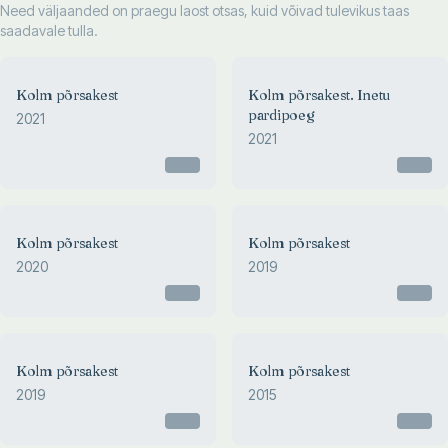
Need väljaanded on praegu laost otsas, kuid võivad tulevikus taas
saadavale tulla.
Kolm põrsakest
Kolm põrsakest. Inetu
pardipoeg
2021
2021
Otsas
Otsas
Kolm põrsakest
Kolm põrsakest
2020
2019
Otsas
Otsas
Kolm põrsakest
Kolm põrsakest
2019
2015
Otsas
Otsas