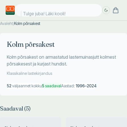
Tulge juba! Läki kooli!
Avaleht
/
Kolm põrsakest
Täpsem
Täpsem
otsing
otsing
Kolm põrsakest
Kolm põrsakest on armastatud lastemuinasjutt kolmest
põrsakesest ja kurjast hundist.
Klassikaline lastekirjandus
52
väljaannet kokku
5
saadaval
Aastad:
1996
–
2024
Saadaval (
5
)