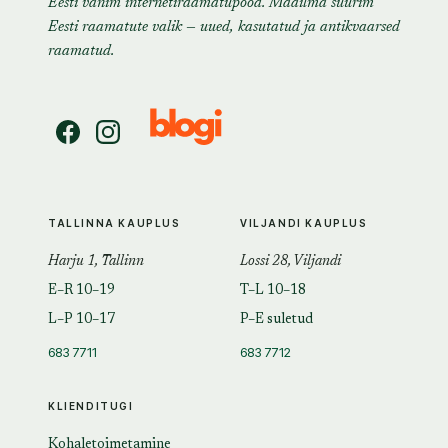
Eesti vanim internetiraamatupood. Maailma suurim
Eesti raamatute valik — uued, kasutatud ja antikvaarsed
raamatud.
TALLINNA KAUPLUS
VILJANDI KAUPLUS
Harju 1, Tallinn
Lossi 28, Viljandi
E–R 10–19
T–L 10–18
L–P 10–17
P–E suletud
683 7711
683 7712
KLIENDITUGI
Kohaletoimetamine