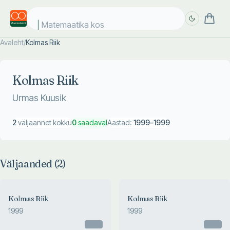
Matemaatika kosm
Avaleht
/
Kolmas Riik
Täpsem
Täpsem
otsing
otsing
Kolmas Riik
Urmas Kuusik
2
väljaannet kokku
0
saadaval
Aastad:
1999
–
1999
Väljaanded (
2
)
Kolmas Riik
Kolmas Riik
1999
1999
Otsas
Otsas