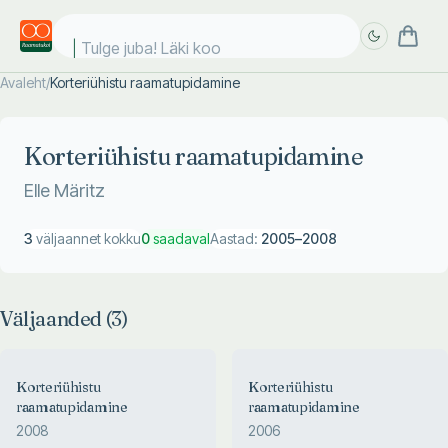
Tulge juba! Läki kool
Avaleht
/
Korteriühistu raamatupidamine
Täpsem
Täpsem
otsing
otsing
Korteriühistu raamatupidamine
Elle Märitz
3
väljaannet kokku
0
saadaval
Aastad:
2005
–
2008
Väljaanded (
3
)
Korteriühistu
Korteriühistu
raamatupidamine
raamatupidamine
2008
2006