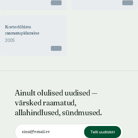
Otsas
Otsas
2005
Korteriühistu
Korteriühistu raamatupidamine
raamatupidamine
Elle Märitz
2005
Otsas
Ainult olulised uudised —
värsked raamatud,
allahindlused, sündmused.
Telli uudiskiri