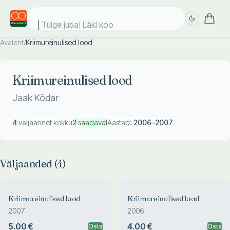
Tulge juba! Läki kool
Avaleht
/
Kriimureinulised lood
Täpsem
Täpsem
otsing
otsing
Kriimureinulised lood
Jaak Kõdar
4
väljaannet kokku
2
saadaval
Aastad:
2006
–
2007
Väljaanded (
4
)
Kriimureinulised lood
Kriimureinulised lood
2007
2006
5.00 €
4.00 €
Osta
Osta