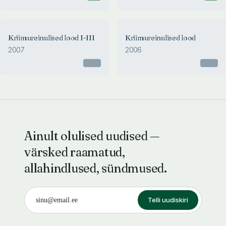
Kriimureinulised lood I-III
Kriimureinulised lood
2007
2006
Otsas
Otsas
Ainult olulised uudised —
värsked raamatud,
allahindlused, sündmused.
Telli uudiskiri