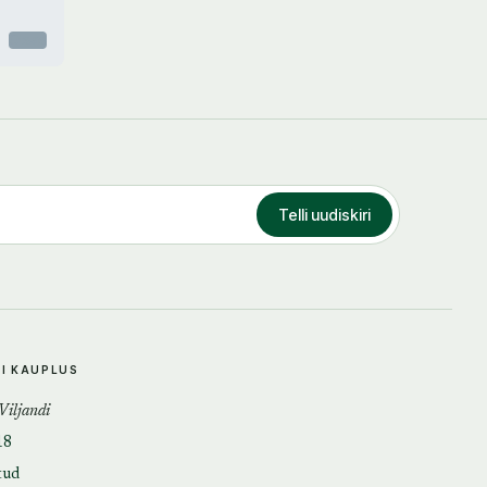
Otsas
Telli uudiskiri
DI KAUPLUS
 Viljandi
18
tud