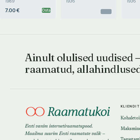
1989
1936
1936
7.00 €
Osta
Otsas
Ainult olulised uudised 
raamatud, allahindluse
KLIENDI
Kohaleto
Eesti vanim internetiraamatupood.
Maksmin
Maailma suurim Eesti raamatute valik —
Tagastam