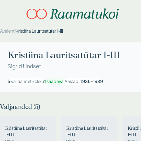
Avaleht
/
Kristiina Lauritsatütar I-III
Otsi täpsemalt
Otsi täpsemalt
Kristiina Lauritsatütar I-III
Sigrid Undset
5
väljaannet kokku
1
saadaval
Aastad:
1936
–
1989
Väljaanded (
5
)
Kristiina Lauritsatütar
Kristiina Lauritsatütar
Kristii
I-III
I-III
I-III