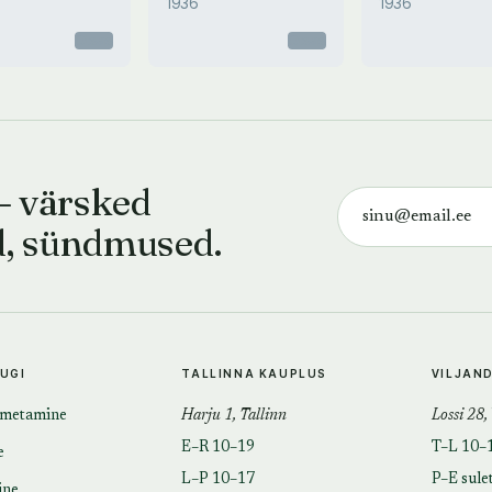
1936
1936
Otsas
Otsas
— värsked
d, sündmused.
TUGI
TALLINNA KAUPLUS
VILJAN
imetamine
Harju 1, Tallinn
Lossi 28,
E–R 10–19
T–L 10–
e
L–P 10–17
P–E sule
ine