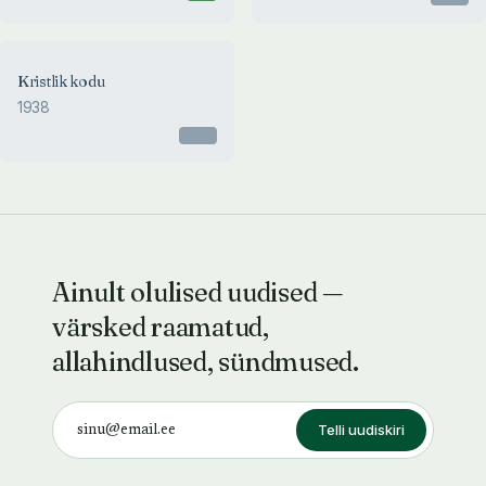
Kristlik kodu
1938
Otsas
Ainult olulised uudised —
värsked raamatud,
allahindlused, sündmused.
Telli uudiskiri