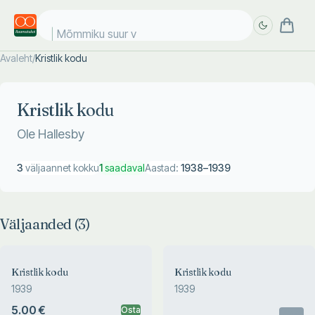
Mõmmiku suur vä
Avaleht
/
Kristlik kodu
Täpsem
Täpsem
otsing
otsing
Kristlik kodu
Ole Hallesby
3
väljaannet kokku
1
saadaval
Aastad:
1938
–
1939
Väljaanded (
3
)
Kristlik kodu
Kristlik kodu
1939
1939
5.00 €
Osta
Otsas