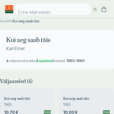
Une-Mati eelviima
Avaleht
/
Kui aeg saab täis
Täpsem
Täpsem
otsing
otsing
Kui aeg saab täis
Karl Einer
4
väljaannet kokku
4
saadaval
Aastad:
1960
–
1960
Väljaanded (
4
)
Kui aeg saab täis
Kui aeg saab täis
1960
1960
10.70 €
10.00 €
Osta
Osta