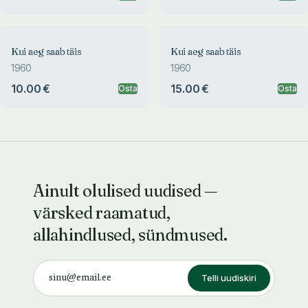
Kui aeg saab täis
Kui aeg saab täis
1960
1960
10.00 €
15.00 €
Osta
Osta
Ainult olulised uudised —
värsked raamatud,
allahindlused, sündmused.
Telli uudiskiri