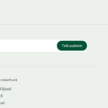
Telli uudiskiri
DI KAUPLUS
 Viljandi
18
tud