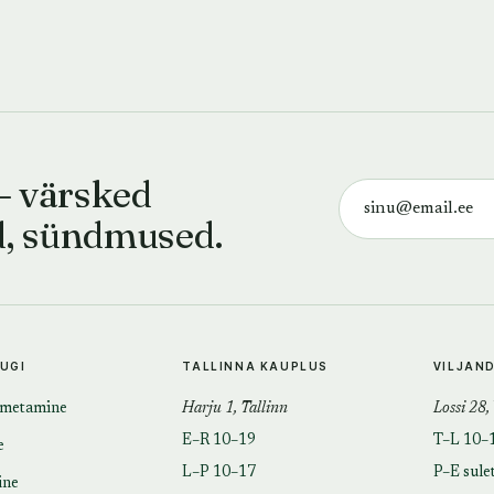
— värsked
d, sündmused.
TUGI
TALLINNA KAUPLUS
VILJAN
imetamine
Harju 1, Tallinn
Lossi 28,
E–R 10–19
T–L 10–
e
L–P 10–17
P–E sule
ine