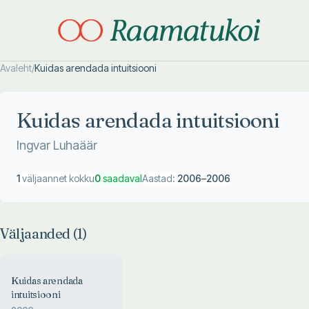
Avaleht
/
Kuidas arendada intuitsiooni
Otsi täpsemalt
Otsi täpsemalt
Kuidas arendada intuitsiooni
Ingvar Luhaäär
1
väljaannet kokku
0
saadaval
Aastad:
2006
–
2006
Väljaanded (
1
)
Kuidas arendada
intuitsiooni