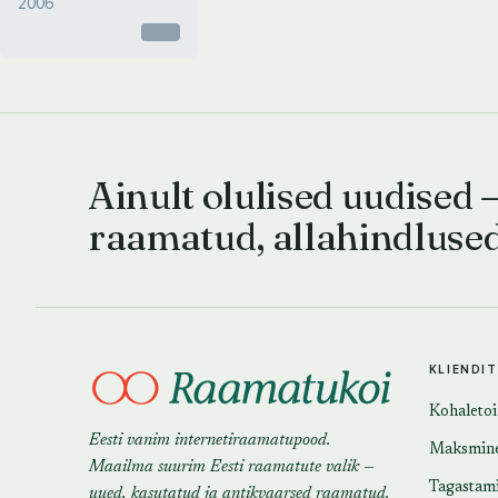
2006
Otsas
Ainult olulised uudised 
raamatud, allahindluse
KLIENDI
Kohaleto
Eesti vanim internetiraamatupood.
Maksmin
Maailma suurim Eesti raamatute valik —
Tagastam
uued, kasutatud ja antikvaarsed raamatud.