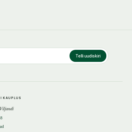
Telli uudiskiri
DI KAUPLUS
 Viljandi
18
tud