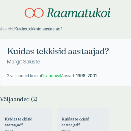
Avaleht
/
Kuidas tekkisid aastaajad?
Otsi täpsemalt
Otsi täpsemalt
Kuidas tekkisid aastaajad?
Margit Saluste
2
väljaannet kokku
0
saadaval
Aastad:
1998
–
2001
Väljaanded (
2
)
Kuidas tekkisid
Kuidas tekkisid
aastaajad?
aastaajad?