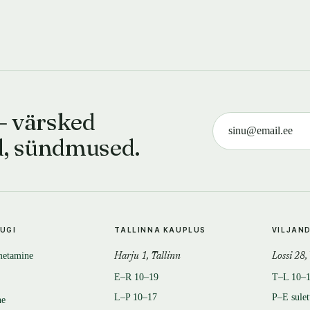
— värsked
d, sündmused.
TUGI
TALLINNA KAUPLUS
VILJAN
metamine
Harju 1, Tallinn
Lossi 28,
E–R 10–19
T–L 10–
L–P 10–17
P–E sule
ne