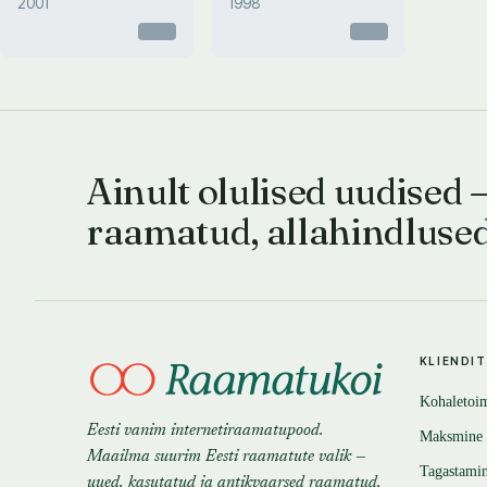
2001
1998
Otsas
Otsas
Ainult olulised uudised 
raamatud, allahindluse
KLIENDI
Kohaletoi
Eesti vanim internetiraamatupood.
Maksmine
Maailma suurim Eesti raamatute valik —
Tagastami
uued, kasutatud ja antikvaarsed raamatud.