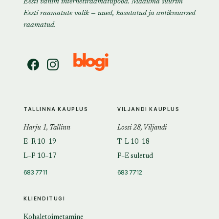
Eesti vanim internetiraamatupood. Maailma suurim
Eesti raamatute valik — uued, kasutatud ja antikvaarsed
raamatud.
TALLINNA KAUPLUS
VILJANDI KAUPLUS
Harju 1, Tallinn
Lossi 28, Viljandi
E–R 10–19
T–L 10–18
L–P 10–17
P–E suletud
683 7711
683 7712
KLIENDITUGI
Kohaletoimetamine