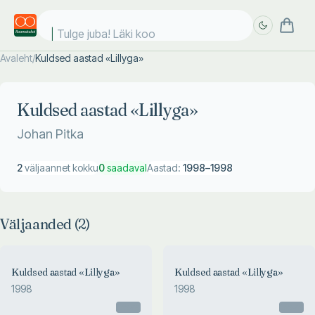
Tulge juba! Läki kool
Avaleht
/
Kuldsed aastad «Lillyga»
Täpsem
Täpsem
otsing
otsing
Kuldsed aastad «Lillyga»
Johan Pitka
2
väljaannet kokku
0
saadaval
Aastad:
1998
–
1998
Väljaanded (
2
)
Kuldsed aastad «Lillyga»
Kuldsed aastad «Lillyga»
1998
1998
Otsas
Otsas