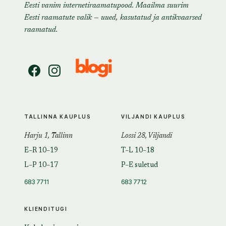
Eesti vanim internetiraamatupood. Maailma suurim
Eesti raamatute valik — uued, kasutatud ja antikvaarsed
raamatud.
TALLINNA KAUPLUS
VILJANDI KAUPLUS
Harju 1, Tallinn
Lossi 28, Viljandi
E–R 10–19
T–L 10–18
L–P 10–17
P–E suletud
683 7711
683 7712
KLIENDITUGI