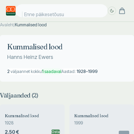
Enne päikesetõusu
Avaleht
/
Kummalised lood
Täpsem
Täpsem
otsing
otsing
Kummalised lood
Hanns Heinz Ewers
2
väljaannet kokku
1
saadaval
Aastad:
1928
–
1999
Väljaanded (
2
)
Kummalised lood
Kummalised lood
1928
1999
2.50 €
Osta
Otsas