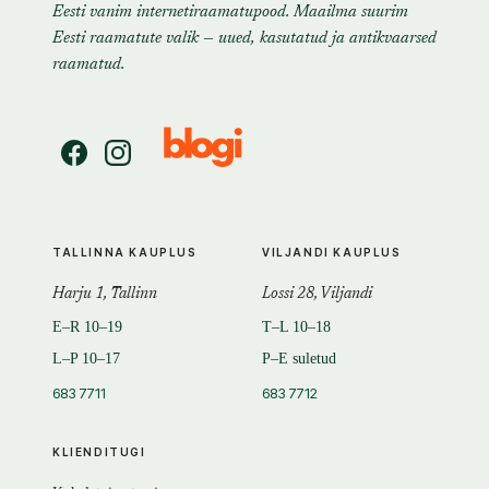
Eesti vanim internetiraamatupood. Maailma suurim
Eesti raamatute valik — uued, kasutatud ja antikvaarsed
raamatud.
TALLINNA KAUPLUS
VILJANDI KAUPLUS
Harju 1, Tallinn
Lossi 28, Viljandi
E–R 10–19
T–L 10–18
L–P 10–17
P–E suletud
683 7711
683 7712
KLIENDITUGI