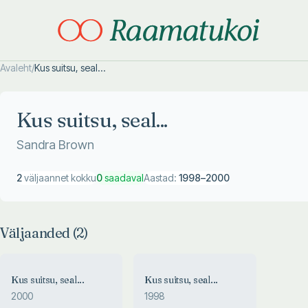
Avaleht
/
Kus suitsu, seal...
Otsi täpsemalt
Otsi täpsemalt
Kus suitsu, seal...
Sandra Brown
2
väljaannet kokku
0
saadaval
Aastad:
1998
–
2000
Väljaanded (
2
)
Kus suitsu, seal...
Kus suitsu, seal...
2000
1998