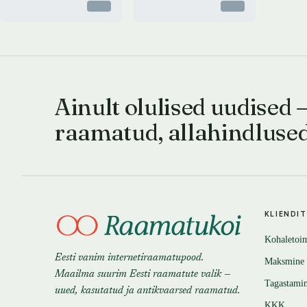
Otsas
Otsas
Ainult olulised uudised 
raamatud, allahindluse
KLIENDI
Kohaletoi
Eesti vanim internetiraamatupood.
Maksmine
Maailma suurim Eesti raamatute valik —
Tagastami
uued, kasutatud ja antikvaarsed raamatud.
KKK