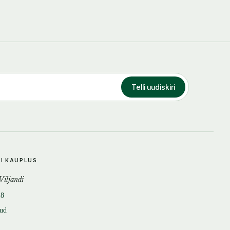
Telli uudiskiri
DI KAUPLUS
 Viljandi
18
tud