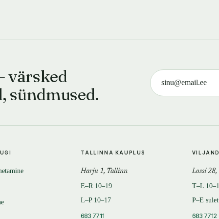
— värsked
d, sündmused.
TUGI
TALLINNA KAUPLUS
VILJAN
metamine
Harju 1, Tallinn
Lossi 28,
E–R 10–19
T–L 10–
L–P 10–17
P–E sule
ne
683 7711
683 7712