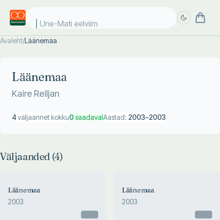
Une-Mati eelviima
Avaleht
/
Läänemaa
Täpsem
Täpsem
otsing
otsing
Läänemaa
Kaire Reiljan
4
väljaannet kokku
0
saadaval
Aastad:
2003
–
2003
Väljaanded (
4
)
Läänemaa
Läänemaa
2003
2003
Otsas
Otsas