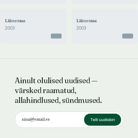
Läänemaa
Läänemaa
2003
2003
Otsas
Otsas
Ainult olulised uudised —
värsked raamatud,
allahindlused, sündmused.
Telli uudiskiri