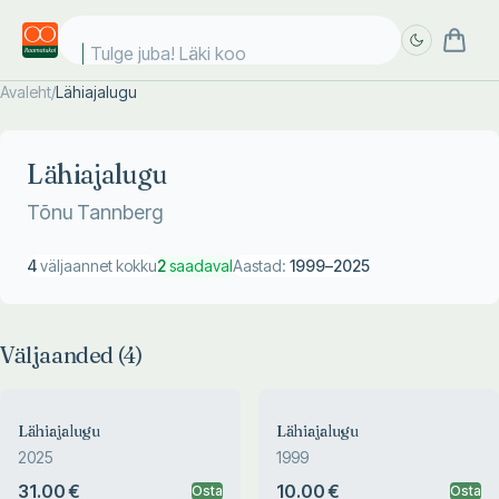
Tulge juba! Läki kool
Avaleht
/
Lähiajalugu
Täpsem
Täpsem
otsing
otsing
Lähiajalugu
Tõnu Tannberg
4
väljaannet kokku
2
saadaval
Aastad:
1999
–
2025
Väljaanded (
4
)
Lähiajalugu
Lähiajalugu
2025
1999
31.00 €
10.00 €
Osta
Osta