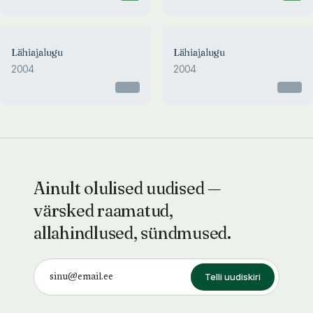
Lähiajalugu
Lähiajalugu
2004
2004
Otsas
Otsas
Ainult olulised uudised —
värsked raamatud,
allahindlused, sündmused.
Telli uudiskiri