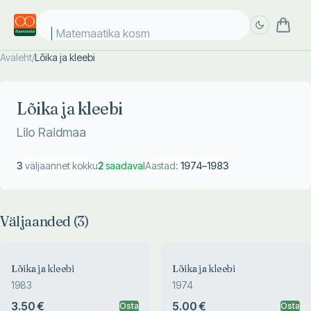
Matemaatika kosmo
Avaleht
/
Lõika ja kleebi
Täpsem
Täpsem
otsing
otsing
Lõika ja kleebi
Lilo Raidmaa
3
väljaannet kokku
2
saadaval
Aastad:
1974
–
1983
Väljaanded (
3
)
Lõika ja kleebi
Lõika ja kleebi
1983
1974
3.50 €
5.00 €
Osta
Osta