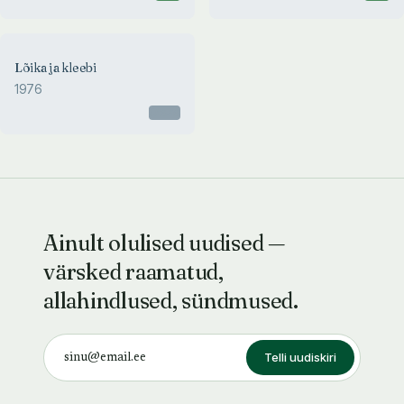
Lõika ja kleebi
1976
Otsas
Ainult olulised uudised —
värsked raamatud,
allahindlused, sündmused.
Telli uudiskiri