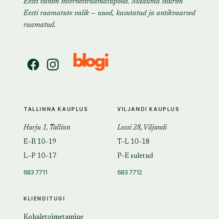
Eesti vanim internetiraamatupood. Maailma suurim
Eesti raamatute valik — uued, kasutatud ja antikvaarsed
raamatud.
TALLINNA KAUPLUS
VILJANDI KAUPLUS
Harju 1, Tallinn
Lossi 28, Viljandi
E–R 10–19
T–L 10–18
L–P 10–17
P–E suletud
683 7711
683 7712
KLIENDITUGI
Kohaletoimetamine