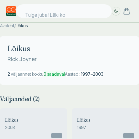
Tulge juba! Läki koo
Avaleht
/
Lõikus
Täpsem
Täpsem
otsing
otsing
Lõikus
Rick Joyner
2
väljaannet kokku
0
saadaval
Aastad:
1997
–
2003
Väljaanded (
2
)
Lõikus
Lõikus
2003
1997
Otsas
Otsas