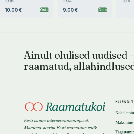
1936
1934
1934
10.00 €
9.00 €
Osta
Osta
Ainult olulised uudised 
raamatud, allahindluse
KLIENDI
Kohaletoi
Eesti vanim internetiraamatupood.
Maksmine
Maailma suurim Eesti raamatute valik —
Tagastami