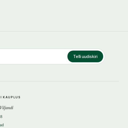
Telli uudiskiri
DI KAUPLUS
 Viljandi
18
tud