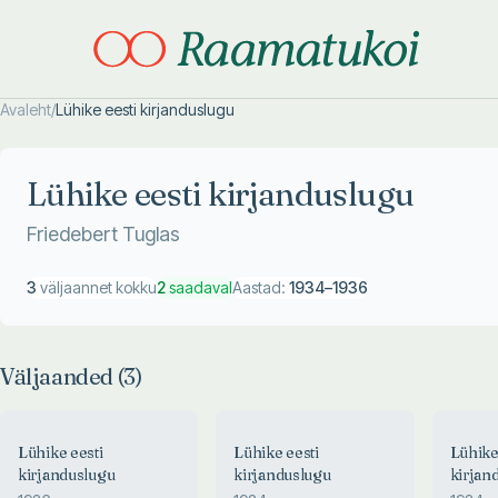
Avaleht
/
Lühike eesti kirjanduslugu
Otsi täpsemalt
Otsi täpsemalt
Lühike eesti kirjanduslugu
Friedebert Tuglas
3
väljaannet kokku
2
saadaval
Aastad:
1934
–
1936
Väljaanded (
3
)
Lühike eesti
Lühike eesti
Lühike
kirjanduslugu
kirjanduslugu
kirjan