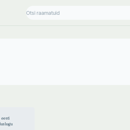
 eesti
duslugu