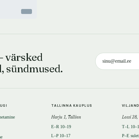
Otsas
— värsked
d, sündmused.
TUGI
TALLINNA KAUPLUS
VILJAN
metamine
Harju 1, Tallinn
Lossi 28,
E–R 10–19
T–L 10–
L–P 10–17
P–E sule
ne