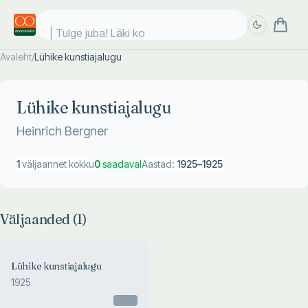
Tulge juba! Läki koo
Avaleht
/
Lühike kunstiajalugu
Täpsem
Täpsem
otsing
otsing
Lühike kunstiajalugu
Heinrich Bergner
1
väljaannet kokku
0
saadaval
Aastad:
1925
–
1925
Väljaanded (
1
)
Lühike kunstiajalugu
1925
Otsas