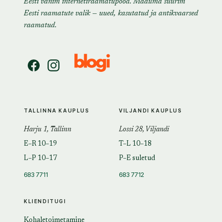
Eesti vanim internetiraamatupood. Maailma suurim
Eesti raamatute valik — uued, kasutatud ja antikvaarsed
raamatud.
TALLINNA KAUPLUS
VILJANDI KAUPLUS
Harju 1, Tallinn
Lossi 28, Viljandi
E–R 10–19
T–L 10–18
L–P 10–17
P–E suletud
683 7711
683 7712
KLIENDITUGI
Kohaletoimetamine