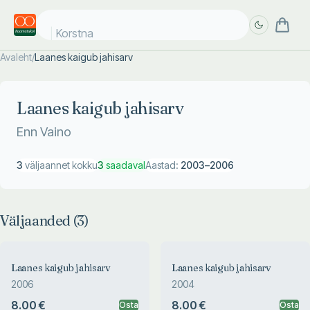
Korstna j
Avaleht
/
Laanes kaigub jahisarv
Täpsem
Täpsem
otsing
otsing
Laanes kaigub jahisarv
Enn Vaino
3
väljaannet kokku
3
saadaval
Aastad:
2003
–
2006
Väljaanded (
3
)
Laanes kaigub jahisarv
Laanes kaigub jahisarv
2006
2004
8.00 €
8.00 €
Osta
Osta