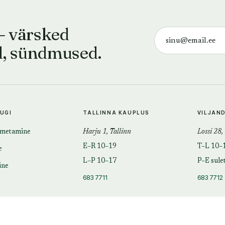
— värsked
d, sündmused.
TUGI
TALLINNA KAUPLUS
VILJAN
imetamine
Harju 1, Tallinn
Lossi 28,
E–R 10–19
T–L 10–
e
L–P 10–17
P–E sule
ine
683 7711
683 7712