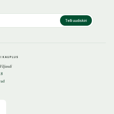
Telli uudiskiri
DI KAUPLUS
 Viljandi
18
tud