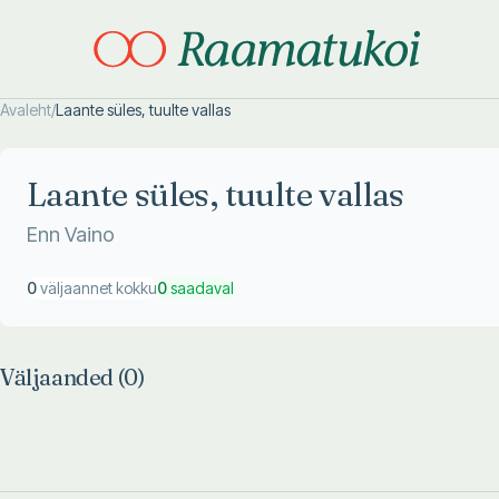
Avaleht
/
Laante süles, tuulte vallas
Otsi täpsemalt
Otsi täpsemalt
Laante süles, tuulte vallas
Enn Vaino
0
väljaannet kokku
0
saadaval
Väljaanded (
0
)