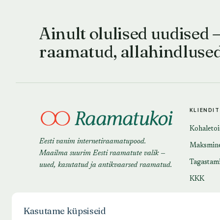
Ainult olulised uudised 
raamatud, allahindluse
KLIENDI
Kohaleto
Eesti vanim internetiraamatupood.
Maksmin
Maailma suurim Eesti raamatute valik —
Tagastam
uued, kasutatud ja antikvaarsed raamatud.
KKK
Kasutame küpsiseid