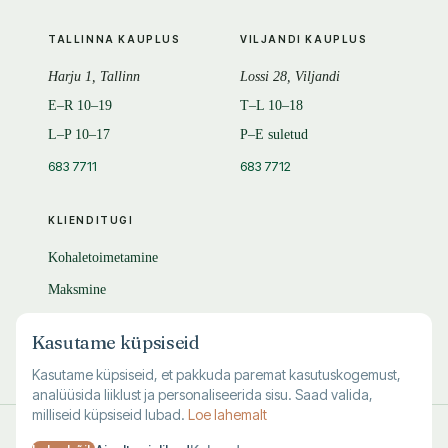
TALLINNA KAUPLUS
VILJANDI KAUPLUS
Harju 1, Tallinn
Lossi 28, Viljandi
E–R 10–19
T–L 10–18
L–P 10–17
P–E suletud
683 7711
683 7712
KLIENDITUGI
Kohaletoimetamine
Maksmine
Tagastamine
Kasutame küpsiseid
KKK
Kasutame küpsiseid, et pakkuda paremat kasutuskogemust,
analüüsida liiklust ja personaliseerida sisu. Saad valida,
milliseid küpsiseid lubad.
Loe lahemalt
© 1995–
2026
Kuutõrvaja OÜ · reg. 10463994