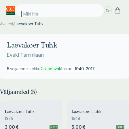
Miki Hiir
Avaleht
/
Laevakoer Tuhk
Täpsem
Täpsem
otsing
otsing
Laevakoer Tuhk
Evald Tammlaan
5
väljaannet kokku
2
saadaval
Aastad:
1940
–
2017
Väljaanded (
5
)
Laevakoer Tuhk
Laevakoer Tuhk
1979
1948
3.00 €
5.00 €
Osta
Osta