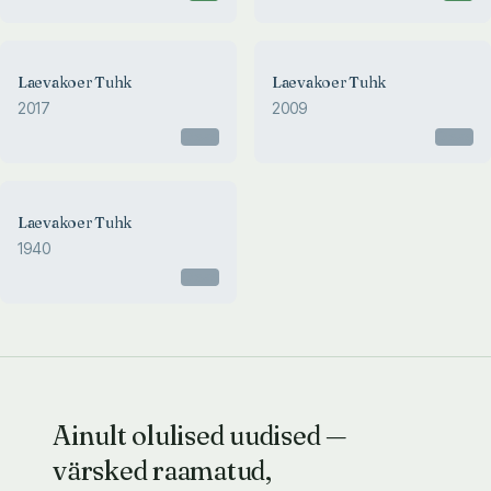
Laevakoer Tuhk
Laevakoer Tuhk
2017
2009
Otsas
Otsas
Laevakoer Tuhk
1940
Otsas
Ainult olulised uudised —
värsked raamatud,