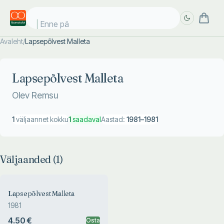
Enne päi
Avaleht
/
Lapsepõlvest Malleta
Täpsem
Täpsem
otsing
otsing
Lapsepõlvest Malleta
Olev Remsu
1
väljaannet kokku
1
saadaval
Aastad:
1981
–
1981
Väljaanded (
1
)
Lapsepõlvest Malleta
1981
4.50 €
Osta