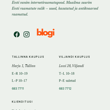
Eesti vanim internetiraamatupood. Maailma suurim
Eesti raamatute valik — uued, kasutatud ja antikvaarsed
raamatud.
TALLINNA KAUPLUS
VILJANDI KAUPLUS
Harju 1, Tallinn
Lossi 28, Viljandi
E–R 10–19
T–L 10–18
L–P 10–17
P–E suletud
683 7711
683 7712
KLIENDITUGI