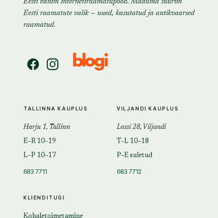
Eesti vanim internetiraamatupood. Maailma suurim
Eesti raamatute valik — uued, kasutatud ja antikvaarsed
raamatud.
TALLINNA KAUPLUS
VILJANDI KAUPLUS
Harju 1, Tallinn
Lossi 28, Viljandi
E–R 10–19
T–L 10–18
L–P 10–17
P–E suletud
683 7711
683 7712
KLIENDITUGI
Kohaletoimetamine