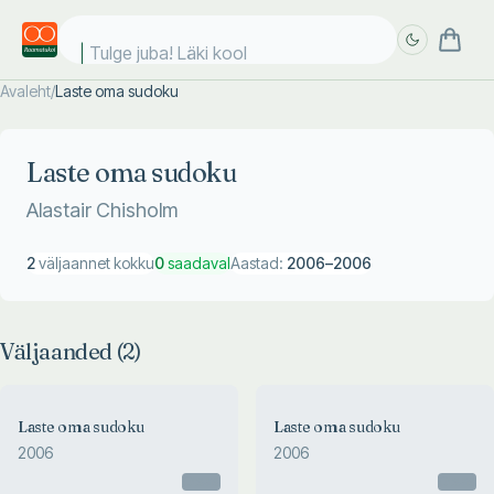
Tulge juba! Läki kooli!
Avaleht
/
Laste oma sudoku
Täpsem
Täpsem
otsing
otsing
Laste oma sudoku
Alastair Chisholm
2
väljaannet kokku
0
saadaval
Aastad:
2006
–
2006
Väljaanded (
2
)
Laste oma sudoku
Laste oma sudoku
2006
2006
Otsas
Otsas