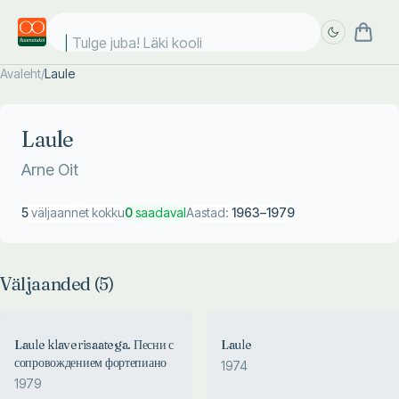
Tulge juba! Läki kooli!
Avaleht
/
Laule
Täpsem
Täpsem
otsing
otsing
Laule
Arne Oit
5
väljaannet kokku
0
saadaval
Aastad:
1963
–
1979
Väljaanded (
5
)
Laule klaverisaatega. Песни с
Laule
сопровождением фортепиано
1974
1979