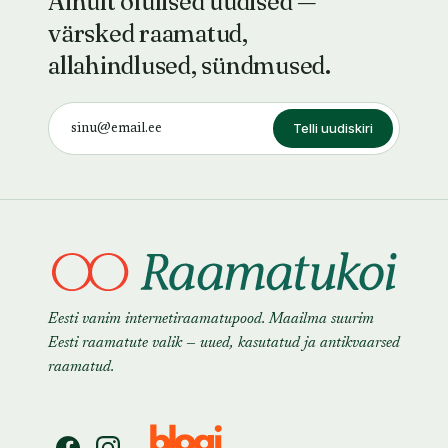
Ainult olulised uudised —
värsked raamatud,
allahindlused, sündmused.
Telli uudiskiri
Eesti vanim internetiraamatupood. Maailma suurim
Eesti raamatute valik — uued, kasutatud ja antikvaarsed
raamatud.