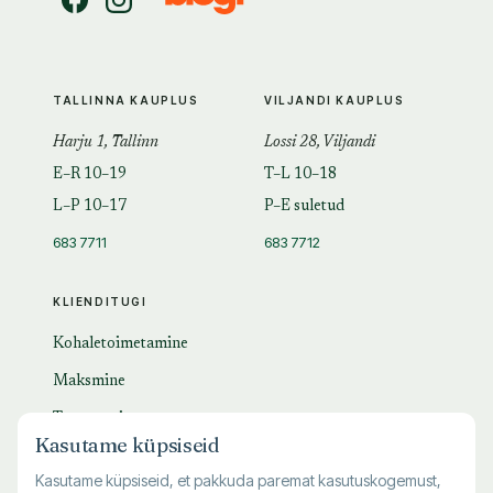
TALLINNA KAUPLUS
VILJANDI KAUPLUS
Harju 1, Tallinn
Lossi 28, Viljandi
E–R 10–19
T–L 10–18
L–P 10–17
P–E suletud
683 7711
683 7712
KLIENDITUGI
Kohaletoimetamine
Maksmine
Tagastamine
Kasutame küpsiseid
KKK
Kasutame küpsiseid, et pakkuda paremat kasutuskogemust,