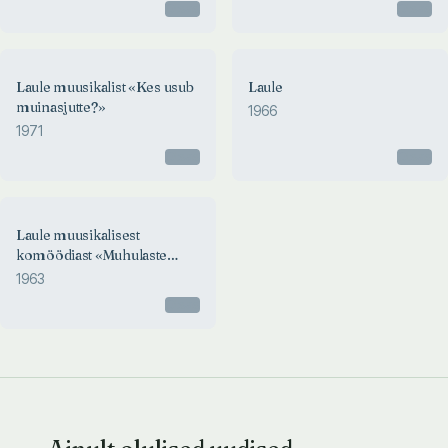
Otsas
Otsas
Laule muusikalist «Kes usub
Laule
muinasjutte?»
1966
1971
Otsas
Otsas
Laule muusikalisest
komöödiast «Muhulaste
imelikud juhtumised»
1963
Otsas