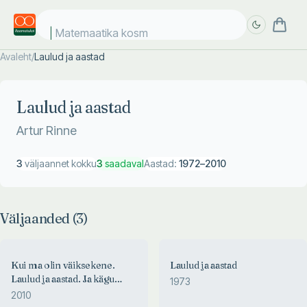
Matemaatika kosmo
Avaleht
/
Laulud ja aastad
Täpsem
Täpsem
otsing
otsing
Laulud ja aastad
Artur Rinne
3
väljaannet kokku
3
saadaval
Aastad:
1972
–
2010
Väljaanded (
3
)
Kui ma olin väiksekene.
Laulud ja aastad
Laulud ja aastad. Ja kägu
1973
kukub raal...
2010