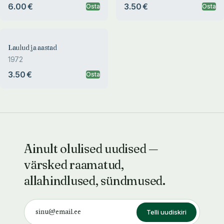
6.00 €
3.50 €
Osta
Osta
Laulud ja aastad
1972
3.50 €
Osta
Ainult olulised uudised —
värsked raamatud,
allahindlused, sündmused.
Telli uudiskiri