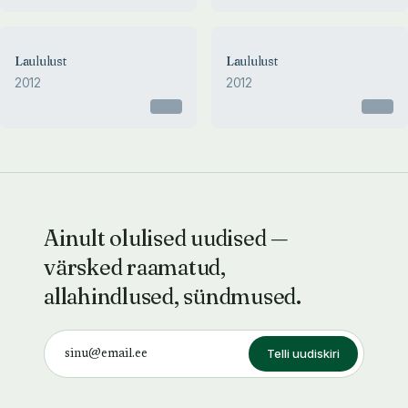
Laululust
Laululust
2012
2012
Otsas
Otsas
Ainult olulised uudised —
värsked raamatud,
allahindlused, sündmused.
Telli uudiskiri