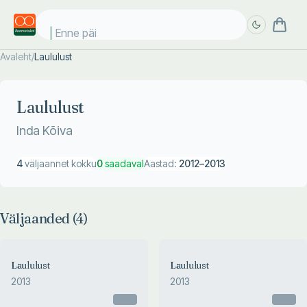
Enne päik
Avaleht
/
Laululust
Täpsem
Täpsem
otsing
otsing
Laululust
Inda Kõiva
4
väljaannet kokku
0
saadaval
Aastad:
2012
–
2013
Väljaanded (
4
)
Laululust
Laululust
2013
2013
Otsas
Otsas