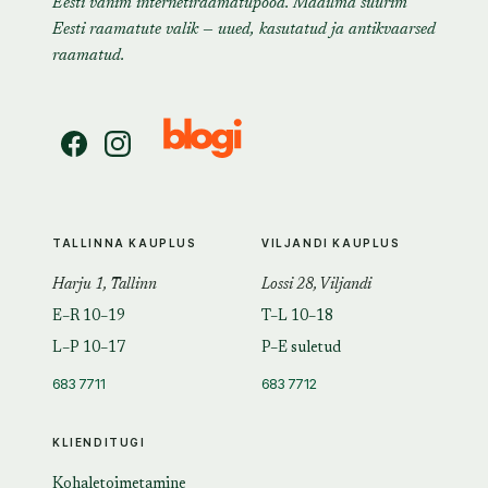
Eesti vanim internetiraamatupood. Maailma suurim
Eesti raamatute valik — uued, kasutatud ja antikvaarsed
raamatud.
TALLINNA KAUPLUS
VILJANDI KAUPLUS
Harju 1, Tallinn
Lossi 28, Viljandi
E–R 10–19
T–L 10–18
L–P 10–17
P–E suletud
683 7711
683 7712
KLIENDITUGI
Kohaletoimetamine