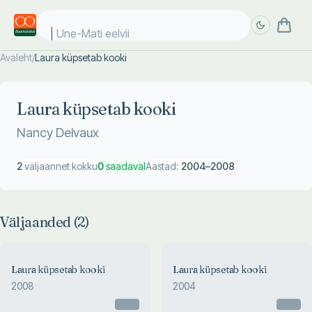
Une-Mati eelviim
Avaleht
/
Laura küpsetab kooki
Täpsem
Täpsem
otsing
otsing
Laura küpsetab kooki
Nancy Delvaux
2
väljaannet kokku
0
saadaval
Aastad:
2004
–
2008
Väljaanded (
2
)
Laura küpsetab kooki
Laura küpsetab kooki
2008
2004
Otsas
Otsas