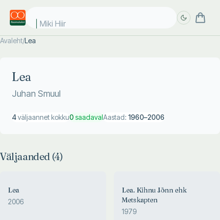
Miki Hiir
Avaleht
/
Lea
Täpsem
Täpsem
otsing
otsing
Lea
Juhan Smuul
4
väljaannet kokku
0
saadaval
Aastad:
1960
–
2006
Väljaanded (
4
)
Lea
Lea. Kihnu Jõnn ehk
Metskapten
2006
1979