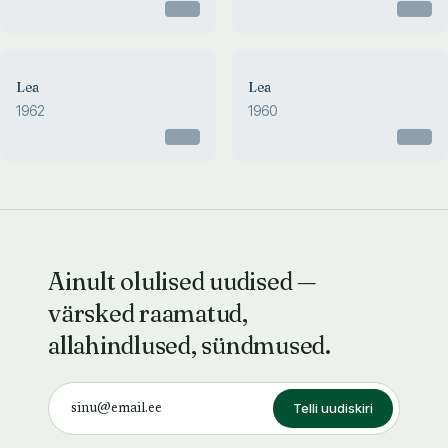
Otsas
Otsas
Lea
Lea
1962
1960
Otsas
Otsas
Ainult olulised uudised —
värsked raamatud,
allahindlused, sündmused.
Telli uudiskiri