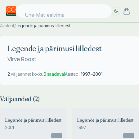
Une-Mati eelviimas
Avaleht
/
Legende ja pärimusi lilledest
Täpsem
Täpsem
otsing
otsing
Legende ja pärimusi lilledest
Virve Roost
2
väljaannet kokku
0
saadaval
Aastad:
1997
–
2001
Väljaanded (
2
)
Legende ja pärimusi lilledest
Legende ja pärimusi lilledest
2001
1997
Otsas
Otsas