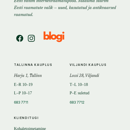
Eesti vanim internetiraamatupood. Maailma suurim
Eesti raamatute valik — uued, kasutatud ja antikvaarsed
raamatud.
TALLINNA KAUPLUS
VILJANDI KAUPLUS
Harju 1, Tallinn
Lossi 28, Viljandi
E–R 10–19
T–L 10–18
L–P 10–17
P–E suletud
683 7711
683 7712
KLIENDITUGI
Kohaletoimetamine