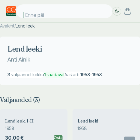
Enne päike
Avaleht
/
Lend leeki
Täpsem
Täpsem
otsing
otsing
Lend leeki
Anti Ainik
3
väljaannet kokku
1
saadaval
Aastad:
1958
–
1958
Väljaanded (
3
)
Lend leeki I-II
Lend leeki
1958
1958
30.00 €
Osta
Otsas