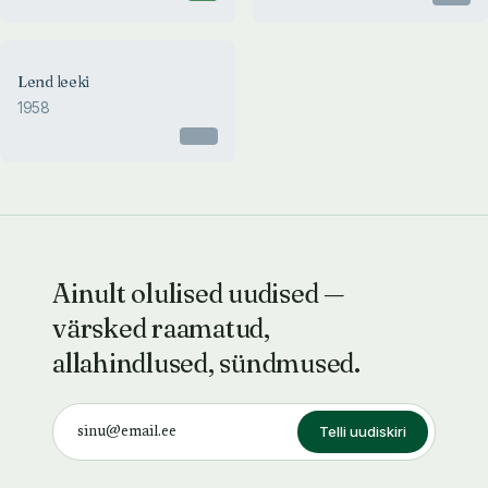
Lend leeki
1958
Otsas
Ainult olulised uudised —
värsked raamatud,
allahindlused, sündmused.
Telli uudiskiri