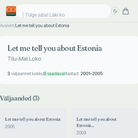
Tulge juba! Läki koo
Avaleht
/
Let me tell you about Estonia
Täpsem
Täpsem
otsing
otsing
Let me tell you about Estonia
Tiiu-Mai Loko
3
väljaannet kokku
0
saadaval
Aastad:
2001
–
2005
Väljaanded (
3
)
Let me tell you about Estonia
Let me tell you about
Estonia...
2005
2003