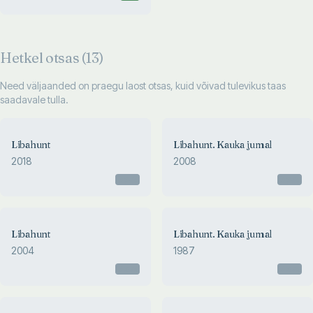
Hetkel otsas (
13
)
Need väljaanded on praegu laost otsas, kuid võivad tulevikus taas
saadavale tulla.
Libahunt
Libahunt. Kauka jumal
2018
2008
Otsas
Otsas
Libahunt
Libahunt. Kauka jumal
2004
1987
Otsas
Otsas