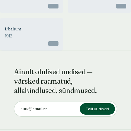
Otsas
Otsas
Libahunt
1912
Otsas
Ainult olulised uudised —
värsked raamatud,
allahindlused, sündmused.
Telli uudiskiri