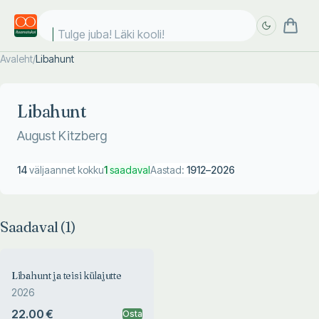
Tulge juba! Läki kooli!
Avaleht
/
Libahunt
Täpsem
Täpsem
otsing
otsing
Libahunt
August Kitzberg
14
väljaannet kokku
1
saadaval
Aastad:
1912
–
2026
Saadaval (
1
)
Libahunt ja teisi külajutte
2026
22.00 €
Osta