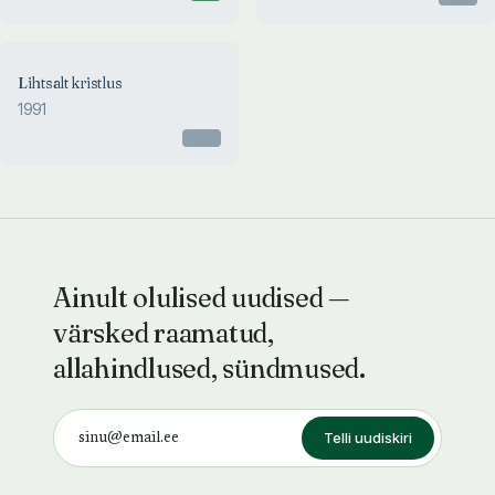
Lihtsalt kristlus
1991
Otsas
Ainult olulised uudised —
värsked raamatud,
allahindlused, sündmused.
Telli uudiskiri