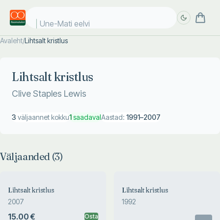
Une-Mati eelvi
Avaleht
/
Lihtsalt kristlus
Täpsem
Täpsem
otsing
otsing
Lihtsalt kristlus
Clive Staples Lewis
3
väljaannet kokku
1
saadaval
Aastad:
1991
–
2007
Väljaanded (
3
)
Lihtsalt kristlus
Lihtsalt kristlus
2007
1992
15.00 €
Osta
Otsas