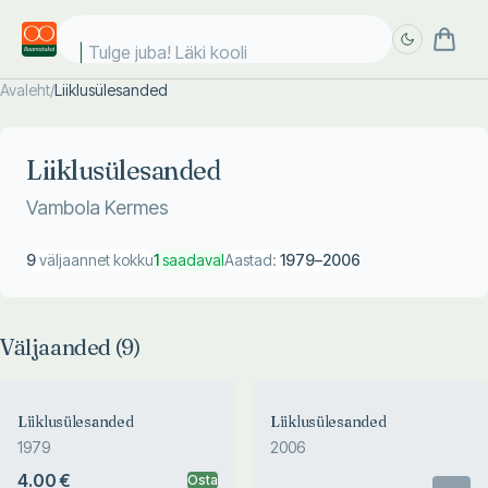
Tulge juba! Läki kooli!
Avaleht
/
Liiklusülesanded
Täpsem
Täpsem
otsing
otsing
Liiklusülesanded
Vambola Kermes
9
väljaannet kokku
1
saadaval
Aastad:
1979
–
2006
Väljaanded (
9
)
Liiklusülesanded
Liiklusülesanded
1979
2006
4.00 €
Osta
Otsas