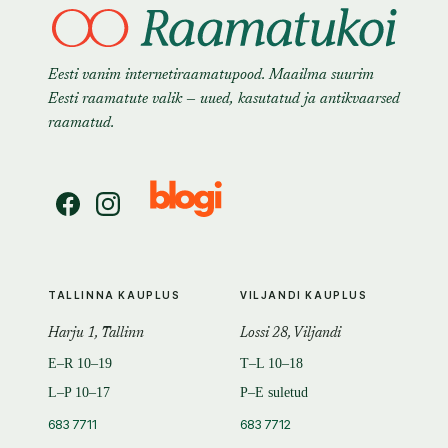
Eesti vanim internetiraamatupood. Maailma suurim
Eesti raamatute valik — uued, kasutatud ja antikvaarsed
raamatud.
TALLINNA KAUPLUS
VILJANDI KAUPLUS
Harju 1, Tallinn
Lossi 28, Viljandi
E–R 10–19
T–L 10–18
L–P 10–17
P–E suletud
683 7711
683 7712