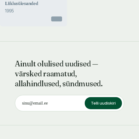
Liiklusülesanded
1995
Otsas
Ainult olulised uudised —
värsked raamatud,
allahindlused, sündmused.
Telli uudiskiri