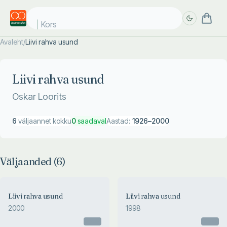
Korst
Avaleht
/
Liivi rahva usund
Täpsem
Täpsem
otsing
otsing
Liivi rahva usund
Oskar Loorits
6
väljaannet kokku
0
saadaval
Aastad:
1926
–
2000
Väljaanded (
6
)
Liivi rahva usund
Liivi rahva usund
2000
1998
Otsas
Otsas