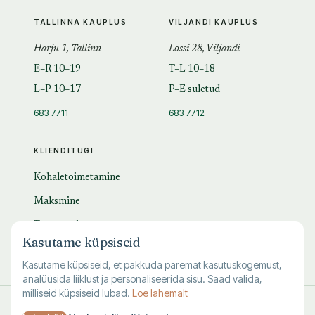
TALLINNA KAUPLUS
VILJANDI KAUPLUS
Harju 1, Tallinn
Lossi 28, Viljandi
E–R 10–19
T–L 10–18
L–P 10–17
P–E suletud
683 7711
683 7712
KLIENDITUGI
Kohaletoimetamine
Maksmine
Tagastamine
Kasutame küpsiseid
KKK
Kasutame küpsiseid, et pakkuda paremat kasutuskogemust,
analüüsida liiklust ja personaliseerida sisu. Saad valida,
milliseid küpsiseid lubad.
Loe lahemalt
© 1995–
2026
Kuutõrvaja OÜ · reg. 10463994