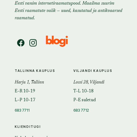
Eesti vanim internetiraamatupood. Maailma suurim
Eesti raamatute valik — uued, kasutatud ja antikvaarsed
raamatud.
TALLINNA KAUPLUS
VILJANDI KAUPLUS
Harju 1, Tallinn
Lossi 28, Viljandi
E–R 10–19
T–L 10–18
L–P 10–17
P–E suletud
683 7711
683 7712
KLIENDITUGI