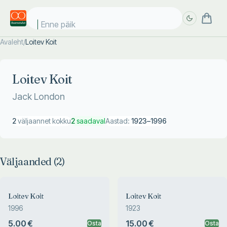
Enne päik
Avaleht
/
Loitev Koit
Täpsem
Täpsem
otsing
otsing
Loitev Koit
Jack London
2
väljaannet kokku
2
saadaval
Aastad:
1923
–
1996
Väljaanded (
2
)
Loitev Koit
Loitev Koit
1996
1923
5.00 €
15.00 €
Osta
Osta