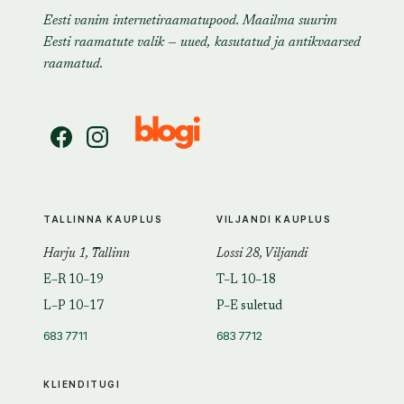
Eesti vanim internetiraamatupood. Maailma suurim
Eesti raamatute valik — uued, kasutatud ja antikvaarsed
raamatud.
TALLINNA KAUPLUS
VILJANDI KAUPLUS
Harju 1, Tallinn
Lossi 28, Viljandi
E–R 10–19
T–L 10–18
L–P 10–17
P–E suletud
683 7711
683 7712
KLIENDITUGI