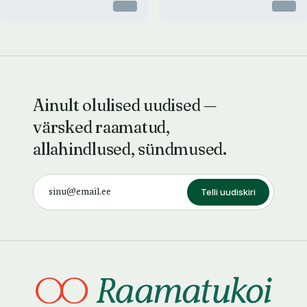
Otsas
Otsas
Ainult olulised uudised —
värsked raamatud,
allahindlused, sündmused.
Telli uudiskiri