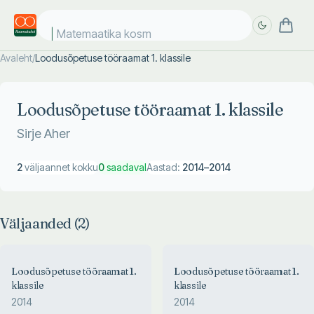
Matemaatika kosmo
Avaleht
/
Loodusõpetuse tööraamat 1. klassile
Täpsem
Täpsem
otsing
otsing
Loodusõpetuse tööraamat 1. klassile
Sirje Aher
2
väljaannet kokku
0
saadaval
Aastad:
2014
–
2014
Väljaanded (
2
)
Loodusõpetuse tööraamat 1.
Loodusõpetuse tööraamat 1.
klassile
klassile
2014
2014