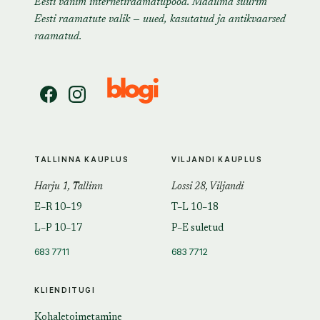
Eesti vanim internetiraamatupood. Maailma suurim
Eesti raamatute valik — uued, kasutatud ja antikvaarsed
raamatud.
TALLINNA KAUPLUS
VILJANDI KAUPLUS
Harju 1, Tallinn
Lossi 28, Viljandi
E–R 10–19
T–L 10–18
L–P 10–17
P–E suletud
683 7711
683 7712
KLIENDITUGI
Kohaletoimetamine