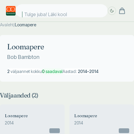
Tulge juba! Läki kooli
Avaleht
/
Loomapere
Täpsem
Täpsem
otsing
otsing
Loomapere
Bob Bambton
2
väljaannet kokku
0
saadaval
Aastad:
2014
–
2014
Väljaanded (
2
)
Loomapere
Loomapere
2014
2014
Otsas
Otsas