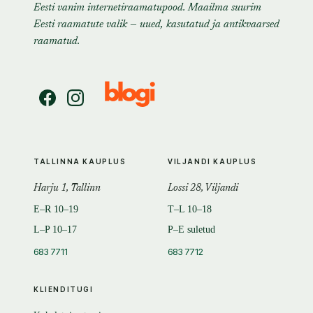
Eesti vanim internetiraamatupood. Maailma suurim
Eesti raamatute valik — uued, kasutatud ja antikvaarsed
raamatud.
TALLINNA KAUPLUS
VILJANDI KAUPLUS
Harju 1, Tallinn
Lossi 28, Viljandi
E–R 10–19
T–L 10–18
L–P 10–17
P–E suletud
683 7711
683 7712
KLIENDITUGI