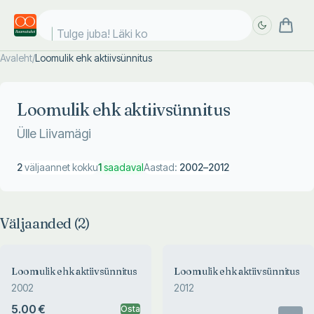
Tulge juba! Läki koo
Avaleht
/
Loomulik ehk aktiivsünnitus
Täpsem
Täpsem
otsing
otsing
Loomulik ehk aktiivsünnitus
Ülle Liivamägi
2
väljaannet kokku
1
saadaval
Aastad:
2002
–
2012
Väljaanded (
2
)
Loomulik ehk aktiivsünnitus
Loomulik ehk aktiivsünnitus
2002
2012
5.00 €
Osta
Otsas