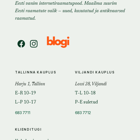
Eesti vanim internetiraamatupood. Maailma suurim
Eesti raamatute valik — uued, kasutatud ja antikvaarsed
raamatud.
TALLINNA KAUPLUS
VILJANDI KAUPLUS
Harju 1, Tallinn
Lossi 28, Viljandi
E–R 10–19
T–L 10–18
L–P 10–17
P–E suletud
683 7711
683 7712
KLIENDITUGI