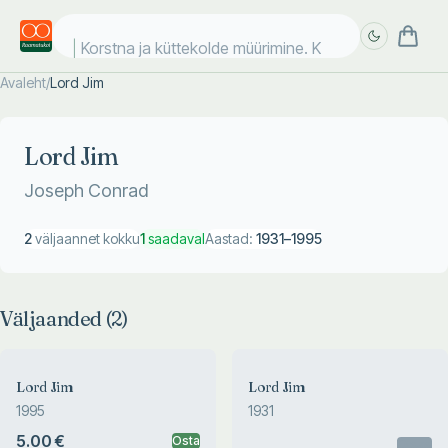
Korstna ja küttekolde müürimine. Kr
Avaleht
/
Lord Jim
Täpsem
Täpsem
otsing
otsing
Lord Jim
Joseph Conrad
2
väljaannet kokku
1
saadaval
Aastad:
1931
–
1995
Väljaanded (
2
)
Lord Jim
Lord Jim
1995
1931
5.00 €
Osta
Otsas