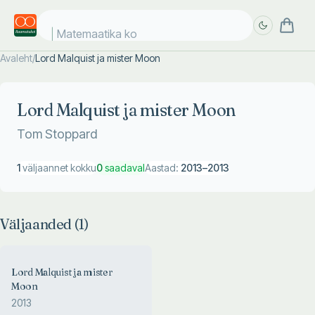
Matemaatika kos
Avaleht
/
Lord Malquist ja mister Moon
Täpsem
Täpsem
otsing
otsing
Lord Malquist ja mister Moon
Tom Stoppard
1
väljaannet kokku
0
saadaval
Aastad:
2013
–
2013
Väljaanded (
1
)
Lord Malquist ja mister
Moon
2013