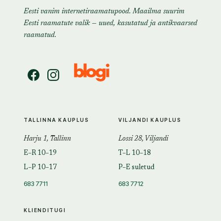
Eesti vanim internetiraamatupood. Maailma suurim
Eesti raamatute valik — uued, kasutatud ja antikvaarsed
raamatud.
TALLINNA KAUPLUS
VILJANDI KAUPLUS
Harju 1, Tallinn
Lossi 28, Viljandi
E–R 10–19
T–L 10–18
L–P 10–17
P–E suletud
683 7711
683 7712
KLIENDITUGI