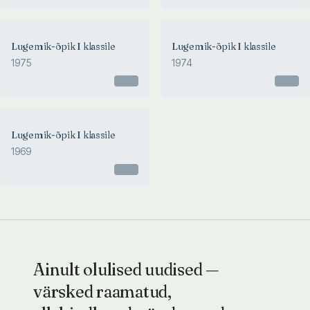
1974
Lugemik-õpik I klassile
Lugemik-õpik I klassile
Lugemik-õpik I klassile
1975
1974
Loreida Eisen, Eha Hiie
Otsas
Otsas
1969
Lugemik-õpik I klassile
LUGEMIK-ÕPIK I KLASSILE
1969
Loreida Eisen, Eha Hiie
Otsas
Ainult olulised uudised —
värsked raamatud,