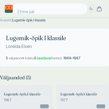
Enne päik
Avaleht
/
Lugemik-õpik I klassile
Täpsem
Täpsem
otsing
otsing
Lugemik-õpik I klassile
Loreida Eisen
5
väljaannet kokku
0
saadaval
Aastad:
1969
–
1987
Väljaanded (
5
)
1977
Lugemik-õpik I klassile
Lugemik-õpik I klassile
Lugemik-õpik I klassile
1987
1977
Loreida Eisen, Eha Hiie
Otsas
Otsas