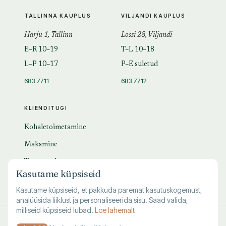
TALLINNA KAUPLUS
VILJANDI KAUPLUS
Harju 1, Tallinn
Lossi 28, Viljandi
E–R 10–19
T–L 10–18
L–P 10–17
P–E suletud
683 7711
683 7712
KLIENDITUGI
Kohaletoimetamine
Maksmine
Tagastamine
Kasutame küpsiseid
KKK
Kasutame küpsiseid, et pakkuda paremat kasutuskogemust,
analüüsida liiklust ja personaliseerida sisu. Saad valida,
milliseid küpsiseid lubad.
Loe lahemalt
© 1995–
2026
Kuutõrvaja OÜ · reg. 10463994