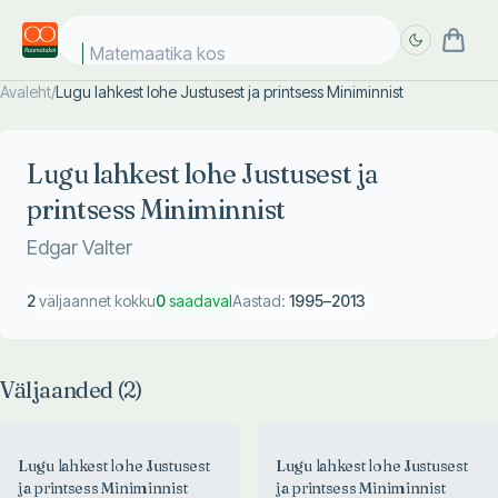
Matemaatika kosm
Avaleht
/
Lugu lahkest lohe Justusest ja printsess Miniminnist
Täpsem
Täpsem
otsing
otsing
Lugu lahkest lohe Justusest ja
printsess Miniminnist
Edgar Valter
2
väljaannet kokku
0
saadaval
Aastad:
1995
–
2013
Väljaanded (
2
)
Lugu lahkest lohe Justusest
Lugu lahkest lohe Justusest
ja printsess Miniminnist
ja printsess Miniminnist