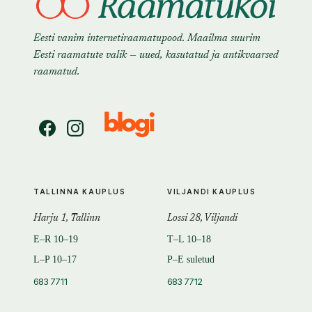
Eesti vanim internetiraamatupood. Maailma suurim
Eesti raamatute valik — uued, kasutatud ja antikvaarsed
raamatud.
TALLINNA KAUPLUS
VILJANDI KAUPLUS
Harju 1, Tallinn
Lossi 28, Viljandi
E–R 10–19
T–L 10–18
L–P 10–17
P–E suletud
683 7711
683 7712