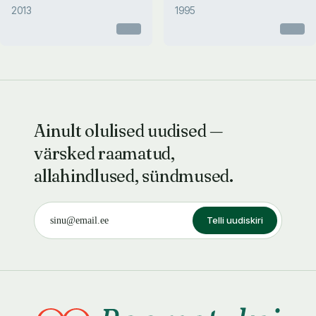
2013
1995
Otsas
Otsas
Ainult olulised uudised —
värsked raamatud,
allahindlused, sündmused.
Telli uudiskiri