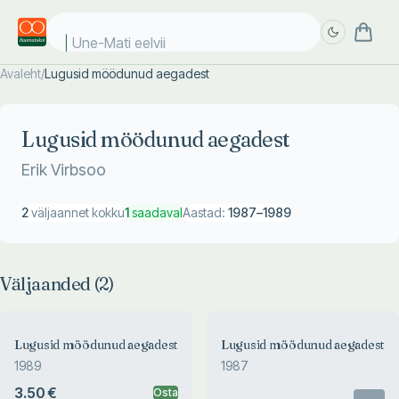
Une-Mati eelviim
Avaleht
/
Lugusid möödunud aegadest
Täpsem
Täpsem
otsing
otsing
Lugusid möödunud aegadest
Erik Virbsoo
2
väljaannet kokku
1
saadaval
Aastad:
1987
–
1989
Väljaanded (
2
)
Lugusid möödunud aegadest
Lugusid möödunud aegadest
1989
1987
3.50 €
Osta
Otsas