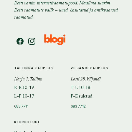
Eesti vanim internetiraamatupood. Maailma suurim
Eesti raamatute valik — uued, kasutatud ja antikvaarsed
raamatud.
TALLINNA KAUPLUS
VILJANDI KAUPLUS
Harju 1, Tallinn
Lossi 28, Viljandi
E–R 10–19
T–L 10–18
L–P 10–17
P–E suletud
683 7711
683 7712
KLIENDITUGI