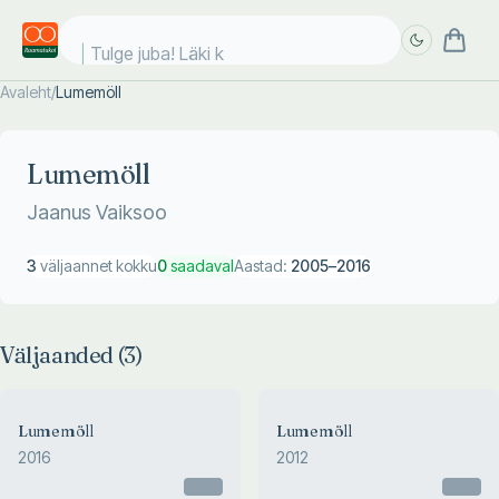
Tulge juba! Läki ko
Avaleht
/
Lumemöll
Täpsem
Täpsem
otsing
otsing
Lumemöll
Jaanus Vaiksoo
3
väljaannet kokku
0
saadaval
Aastad:
2005
–
2016
Väljaanded (
3
)
Lumemöll
Lumemöll
2016
2012
Otsas
Otsas