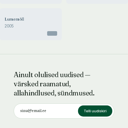
Lumemöll
2005
Otsas
Ainult olulised uudised —
värsked raamatud,
allahindlused, sündmused.
Telli uudiskiri